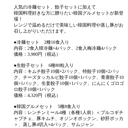
人気の冷麺セット、餃子セットに加えて
韓国料理好きな方に贈りたい韓国グルメセットが新登
場！
レンジで温めるだけで美味しい韓国料理や蒸し豚がお
召し上がりいただけます。
●冷麺セット 2種16食入り
内容：2食入韓冷麺×4パック、2食入梅冷麺4パック
価格：3,980円（税込）
●生餃子セット 6種80粒入り
内容：キムチ餃子10個×2パック、特餃子10個×2パッ
ク、チーズタッカルビ餃子10個×1パック、青唐餃子10
個×1パック、生姜餃子10個×1パック、にんにくゴロゴ
ロ餃子10個×1パック
価格：4,320円（税込）
●韓国グルメセット 5種8食入り
内容：レンチンミール4種（各種1人前）＜プルコギチ
ャプチェ、豚キムチ、オジンオポックン、砂肝ポッカ
＞、蒸し豚4切入×4パック、サムジャン